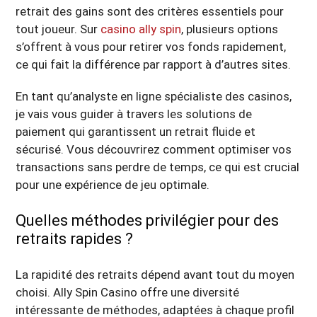
retrait des gains sont des critères essentiels pour
tout joueur. Sur
casino ally spin
, plusieurs options
s’offrent à vous pour retirer vos fonds rapidement,
ce qui fait la différence par rapport à d’autres sites.
En tant qu’analyste en ligne spécialiste des casinos,
je vais vous guider à travers les solutions de
paiement qui garantissent un retrait fluide et
sécurisé. Vous découvrirez comment optimiser vos
transactions sans perdre de temps, ce qui est crucial
pour une expérience de jeu optimale.
Quelles méthodes privilégier pour des
retraits rapides ?
La rapidité des retraits dépend avant tout du moyen
choisi. Ally Spin Casino offre une diversité
intéressante de méthodes, adaptées à chaque profil