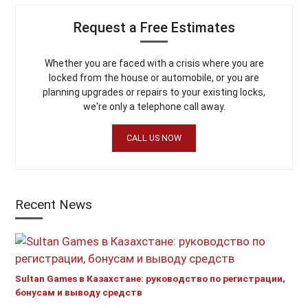
Request a Free Estimates
Whether you are faced with a crisis where you are
locked from the house or automobile, or you are
planning upgrades or repairs to your existing locks,
we're only a telephone call away.
CALL US NOW
Recent News
Sultan Games в Казахстане: руководство по регистрации,
бонусам и выводу средств