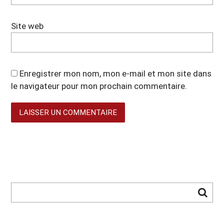
Site web
Enregistrer mon nom, mon e-mail et mon site dans
le navigateur pour mon prochain commentaire.
Rechercher :