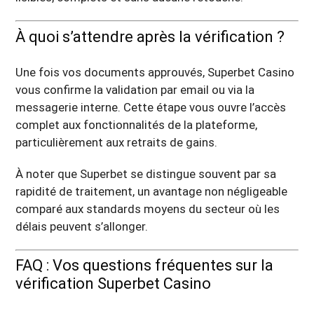
À quoi s’attendre après la vérification ?
Une fois vos documents approuvés, Superbet Casino
vous confirme la validation par email ou via la
messagerie interne. Cette étape vous ouvre l’accès
complet aux fonctionnalités de la plateforme,
particulièrement aux retraits de gains.
À noter que Superbet se distingue souvent par sa
rapidité de traitement, un avantage non négligeable
comparé aux standards moyens du secteur où les
délais peuvent s’allonger.
FAQ : Vos questions fréquentes sur la
vérification Superbet Casino