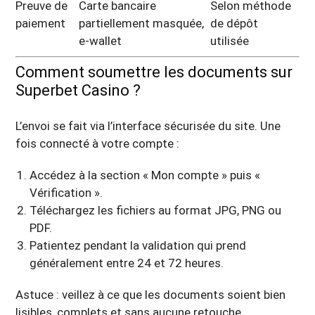
Preuve de
Carte bancaire
Selon méthode
paiement
partiellement masquée,
de dépôt
e-wallet
utilisée
Comment soumettre les documents sur
Superbet Casino ?
L’envoi se fait via l’interface sécurisée du site. Une
fois connecté à votre compte :
Accédez à la section « Mon compte » puis «
Vérification ».
Téléchargez les fichiers au format JPG, PNG ou
PDF.
Patientez pendant la validation qui prend
généralement entre 24 et 72 heures.
Astuce : veillez à ce que les documents soient bien
lisibles, complets et sans aucune retouche.