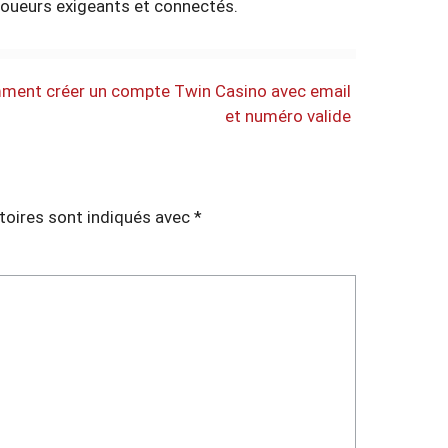
 joueurs exigeants et connectés.
ent créer un compte Twin Casino avec email
et numéro valide
toires sont indiqués avec
*