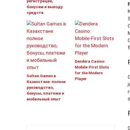
регистрации,
бонусам и выводу
N
средств
S
M
C
f
Dendera Casino:
Mobile‑First Slots
for the Modern
Sultan Games в
C
Player
Казахстане: полное
j
руководство,
r
бонусы, платежи и
d
мобильный опыт
Q