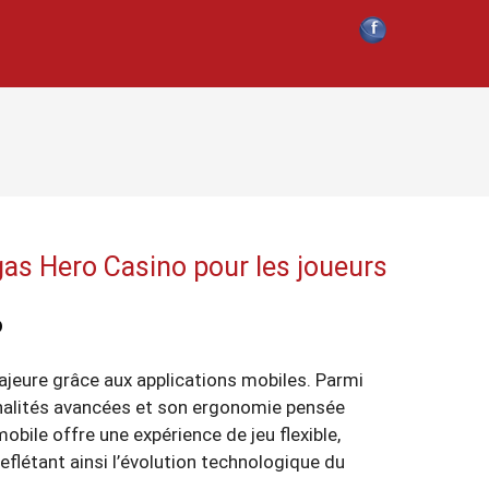
gas Hero Casino pour les joueurs
o
ajeure grâce aux applications mobiles. Parmi
alités avancées et son ergonomie pensée
bile offre une expérience de jeu flexible,
eflétant ainsi l’évolution technologique du