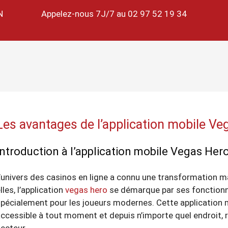
N
Appelez-nous 7J/7 au 02 97 52 19 34
Les avantages de l’application mobile Ve
Introduction à l’application mobile Vegas Her
’univers des casinos en ligne a connu une transformation m
lles, l’application
vegas hero
se démarque par ses fonctionn
pécialement pour les joueurs modernes. Cette application mo
ccessible à tout moment et depuis n’importe quel endroit, r