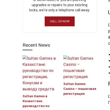
s
upgrades or repairs to your existing
locks, we're only a telephone call away.
CALL US NOW
L
p
à
c
Recent News
Sultan Games
Casino – пошаговая
регистрация
L
Sultan Games в
Казахстане:
l
руководство по