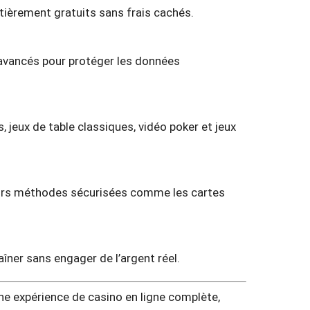
entièrement gratuits sans frais cachés.
é avancés pour protéger les données
 jeux de table classiques, vidéo poker et jeux
eurs méthodes sécurisées comme les cartes
îner sans engager de l’argent réel.
une expérience de casino en ligne complète,