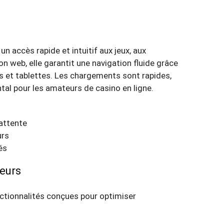
n accès rapide et intuitif aux jeux, aux
on web, elle garantit une navigation fluide grâce
s et tablettes. Les chargements sont rapides,
ntal pour les amateurs de casino en ligne.
attente
urs
és
ueurs
nctionnalités conçues pour optimiser