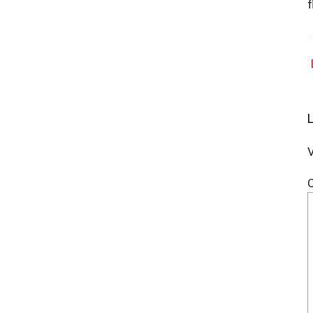
f
l
V