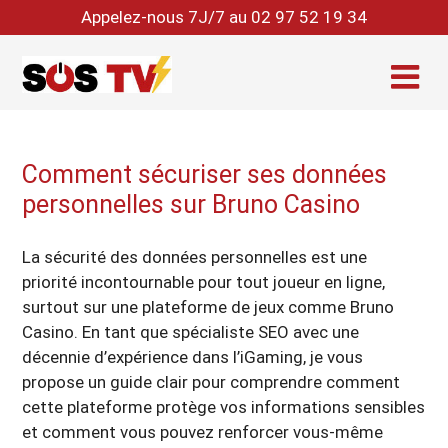
Skip
Appelez-nous 7J/7 au 02 97 52 19 34
to
content
Comment sécuriser ses données
personnelles sur Bruno Casino
La sécurité des données personnelles est une
priorité incontournable pour tout joueur en ligne,
surtout sur une plateforme de jeux comme Bruno
Casino. En tant que spécialiste SEO avec une
décennie d’expérience dans l’iGaming, je vous
propose un guide clair pour comprendre comment
cette plateforme protège vos informations sensibles
et comment vous pouvez renforcer vous-même