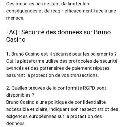
Ces mesures permettent de limiter les
conséquences et de réagir efficacement face à une
menace.
FAQ : Sécurité des données sur Bruno
Casino
1. Bruno Casino est-il sécurisé pour les paiements ?
Oui, la plateforme utilise des protocoles de sécurité
avancés et des partenaires de paiement réputés,
assurant la protection de vos transactions.
2. Quelles preuves de la conformité RGPD sont
disponibles ?
Bruno Casino a une politique de confidentialité
accessible et claire, indiquant son respect strict des
exigences européennes sur la protection des
données.