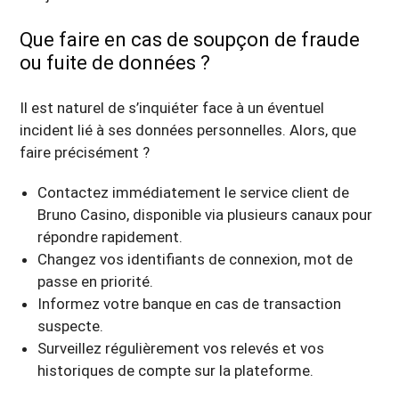
Que faire en cas de soupçon de fraude
ou fuite de données ?
Il est naturel de s’inquiéter face à un éventuel
incident lié à ses données personnelles. Alors, que
faire précisément ?
Contactez immédiatement le service client de
Bruno Casino, disponible via plusieurs canaux pour
répondre rapidement.
Changez vos identifiants de connexion, mot de
passe en priorité.
Informez votre banque en cas de transaction
suspecte.
Surveillez régulièrement vos relevés et vos
historiques de compte sur la plateforme.