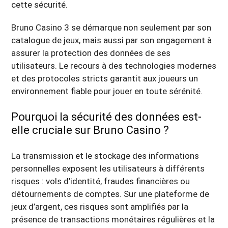
cette sécurité.
Bruno Casino 3 se démarque non seulement par son
catalogue de jeux, mais aussi par son engagement à
assurer la protection des données de ses
utilisateurs. Le recours à des technologies modernes
et des protocoles stricts garantit aux joueurs un
environnement fiable pour jouer en toute sérénité.
Pourquoi la sécurité des données est-
elle cruciale sur Bruno Casino ?
La transmission et le stockage des informations
personnelles exposent les utilisateurs à différents
risques : vols d’identité, fraudes financières ou
détournements de comptes. Sur une plateforme de
jeux d’argent, ces risques sont amplifiés par la
présence de transactions monétaires régulières et la