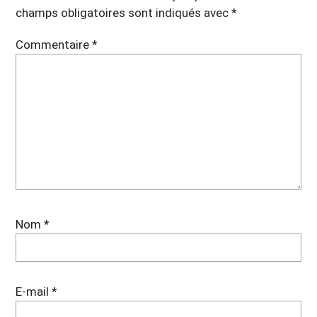
champs obligatoires sont indiqués avec
*
Commentaire
*
Nom
*
E-mail
*