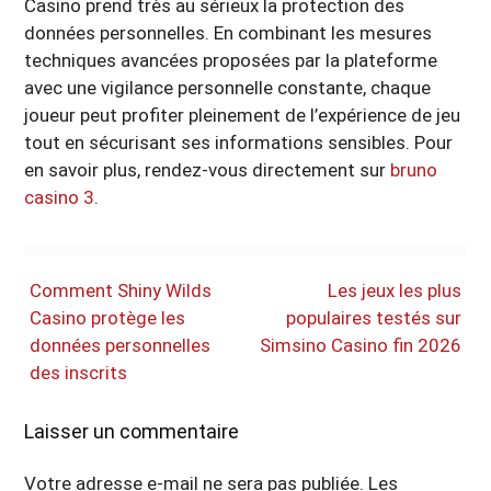
Casino prend très au sérieux la protection des
données personnelles. En combinant les mesures
techniques avancées proposées par la plateforme
avec une vigilance personnelle constante, chaque
joueur peut profiter pleinement de l’expérience de jeu
tout en sécurisant ses informations sensibles. Pour
en savoir plus, rendez-vous directement sur
bruno
casino 3
.
Navigation
Comment Shiny Wilds
Les jeux les plus
de
Casino protège les
populaires testés sur
l’article
données personnelles
Simsino Casino fin 2026
des inscrits
Laisser un commentaire
Votre adresse e-mail ne sera pas publiée.
Les